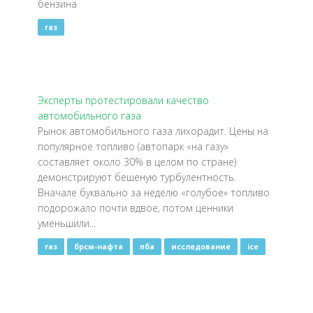
бензина
газ
​Эксперты протестировали качество
автомобильного газа
Рынок автомобильного газа лихорадит. Цены на
популярное топливо (автопарк «на газу»
составляет около 30% в целом по стране)
демонстрируют бешеную турбулентность.
Вначале буквально за неделю «голубое» топливо
подорожало почти вдвое, потом ценники
уменьшили...
газ
брсм-нафта
пба
исследование
ice