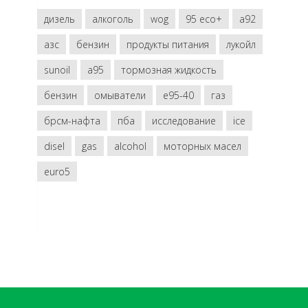
дизель
алкоголь
wog
95 eco+
a92
азс
бензин
продукты питания
лукойл
sunoil
a95
тормозная жидкость
бензин
омыватели
e95-40
газ
брсм-нафта
пба
исследование
ice
disel
gas
alcohol
моторных масел
euro5