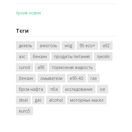
Архив новин
Тєги
дизель
алкоголь
wog
95 eco+
a92
азс
бензин
продукты питания
лукойл
sunoil
a95
тормозная жидкость
бензин
омыватели
e95-40
газ
брсм-нафта
пба
исследование
ice
disel
gas
alcohol
моторных масел
euro5